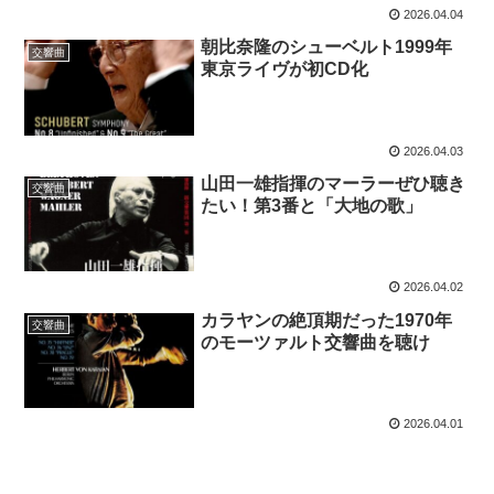
2026.04.04
朝比奈隆のシューベルト1999年
交響曲
東京ライヴが初CD化
2026.04.03
山田一雄指揮のマーラーぜひ聴き
交響曲
たい！第3番と「大地の歌」
2026.04.02
カラヤンの絶頂期だった1970年
交響曲
のモーツァルト交響曲を聴け
2026.04.01