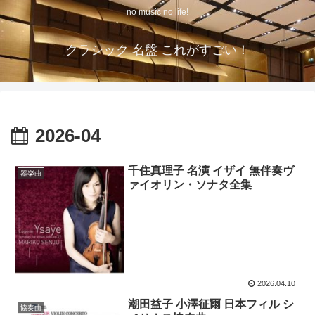
no music no life!
クラシック 名盤 これがすごい！
2026-04
千住真理子 名演 イザイ 無伴奏ヴ
器楽曲
ァイオリン・ソナタ全集
2026.04.10
潮田益子 小澤征爾 日本フィル シ
協奏曲