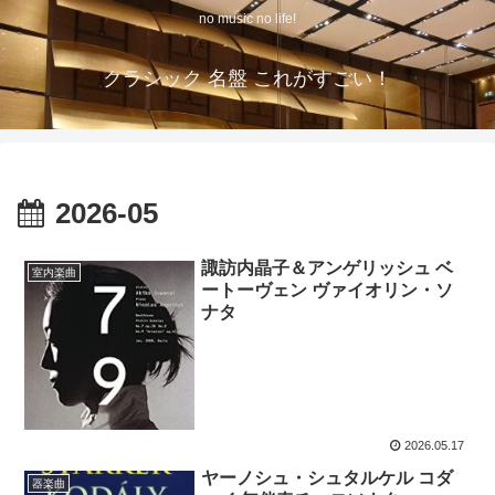
no music no life!
クラシック 名盤 これがすごい！
2026-05
諏訪内晶子＆アンゲリッシュ ベ
室内楽曲
ートーヴェン ヴァイオリン・ソ
ナタ
2026.05.17
ヤーノシュ・シュタルケル コダ
器楽曲