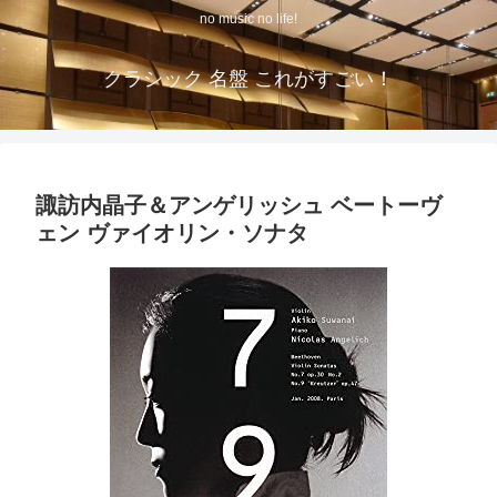
no music no life!
クラシック 名盤 これがすごい！
諏訪内晶子＆アンゲリッシュ ベートーヴ
ェン ヴァイオリン・ソナタ