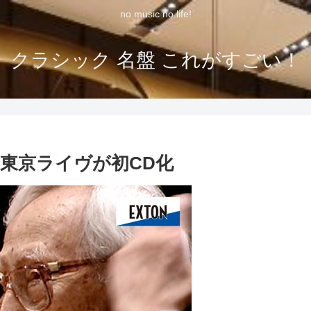
no music no life!
クラシック 名盤 これがすごい！
年東京ライヴが初CD化