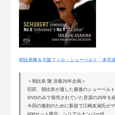
朝比奈隆＆大阪フィル：シューベルト「未完成」「
＜朝比奈 隆 没後25年企画＞
巨匠、朝比奈が遺した最後のシューベル
DVDのみで発売されていた音源の25年を経
今回の復刻のために新規で江崎友淑氏が
600セット限定、シリアルナンバー付