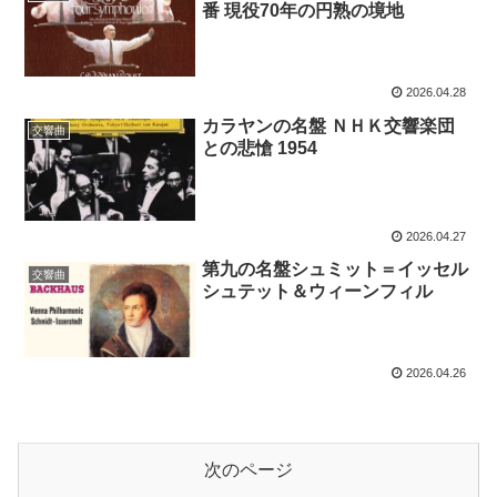
番 現役70年の円熟の境地
2026.04.28
カラヤンの名盤 ＮＨＫ交響楽団
交響曲
との悲愴 1954
2026.04.27
第九の名盤シュミット＝イッセル
交響曲
シュテット＆ウィーンフィル
2026.04.26
次のページ