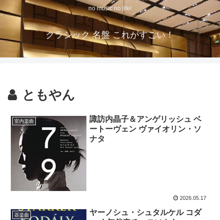
no music no life!
クラシック 名盤 これがすごい！
ともやん
諏訪内晶子＆アンゲリッシュ ベ
室内楽曲
ートーヴェン ヴァイオリン・ソ
ナタ
2026.05.17
ヤーノシュ・シュタルケル コダ
器楽曲