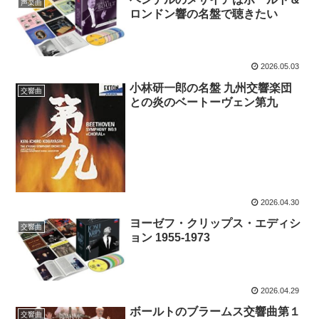
声楽曲
ロンドン響の名盤で聴きたい
2026.05.03
小林研一郎の名盤 九州交響楽団
交響曲
との炎のベートーヴェン第九
2026.04.30
ヨーゼフ・クリップス・エディシ
交響曲
ョン 1955-1973
2026.04.29
ボールトのブラームス交響曲第１
交響曲