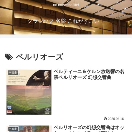
no music no life!
クラシック 名盤 これがすごい！
ベルリオーズ
ベルティーニ＆ケルン放送響の名
交響曲
演ベルリオーズ 幻想交響曲
2026.04.16
ベルリオーズの幻想交響曲はオッ
交響曲