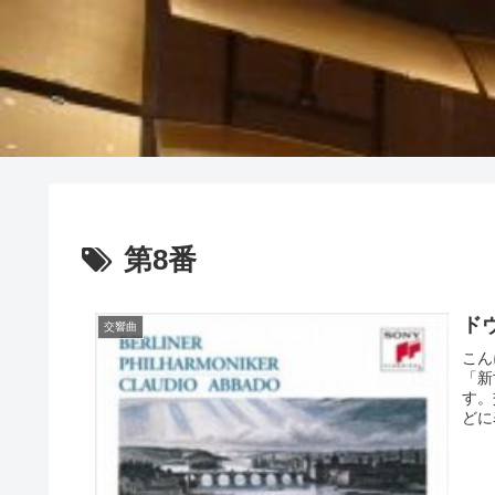
第8番
ド
交響曲
こん
「新
す。
どに