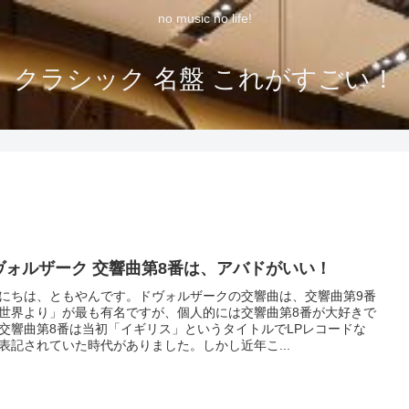
no music no life!
クラシック 名盤 これがすごい！
ヴォルザーク 交響曲第8番は、アバドがいい！
にちは、ともやんです。ドヴォルザークの交響曲は、交響曲第9番
世界より」が最も有名ですが、個人的には交響曲第8番が大好きで
交響曲第8番は当初「イギリス」というタイトルでLPレコードな
表記されていた時代がありました。しかし近年こ...